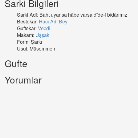
Sarki Bilgileri
Sarki Adi: Baht uyansa hâbe varsa dîde-i bîdârımız
Bestekar:
Hacı Arif Bey
Guftekar:
Vecdî
Makam:
Uşşak
Form: Şarkı
Usul: Müsemmen
Gufte
Yorumlar