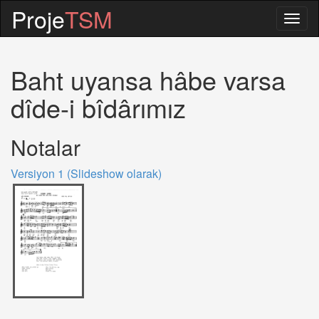
Proje
TSM
Togg
navig
Baht uyansa hâbe varsa
dîde-i bîdârımız
Notalar
Versiyon 1 (Slideshow olarak)