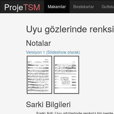
Proje
TSM
Makamlar
Bestekarlar
Guftek
Uyu gözlerinde renksi
Notalar
Versiyon 1 (Slideshow olarak)
Sarki Bilgileri
Sarki Adi: Uyu gözlerinde renksiz bir perde