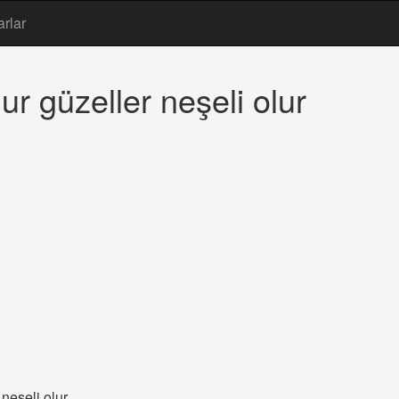
arlar
r güzeller neşeli olur
neşeli olur