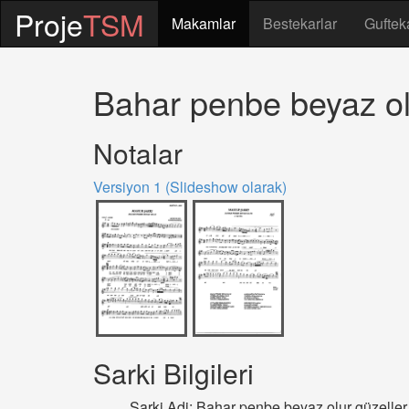
Proje
TSM
Makamlar
Bestekarlar
Guftek
Bahar penbe beyaz olu
Notalar
Versiyon 1 (Slideshow olarak)
Sarki Bilgileri
Sarki Adi: Bahar penbe beyaz olur güzeller 