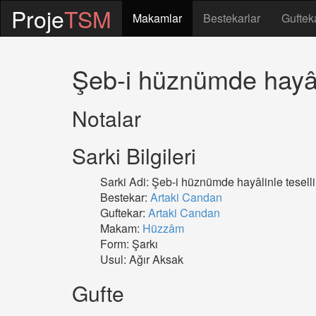
Proje
TSM
Makamlar
Bestekarlar
Guftek
Şeb-i hüznümde hayâli
Notalar
Sarki Bilgileri
Sarki Adi: Şeb-i hüznümde hayâlinle tesell
Bestekar:
Artaki Candan
Guftekar:
Artaki Candan
Makam:
Hüzzâm
Form: Şarkı
Usul: Ağır Aksak
Gufte