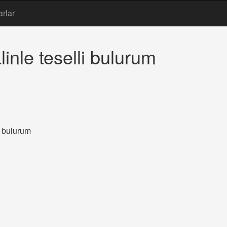
arlar
nle teselli bulurum
i bulurum