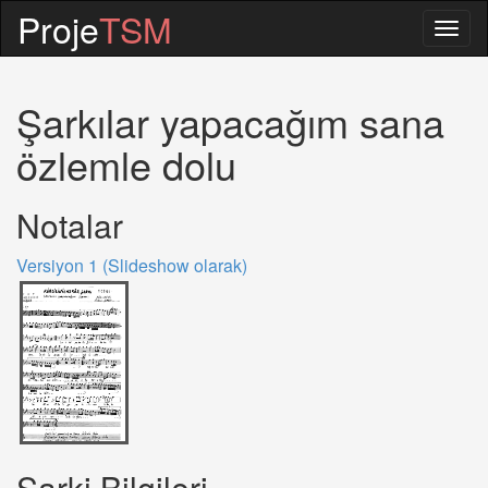
Proje
TSM
Togg
navig
Şarkılar yapacağım sana
özlemle dolu
Notalar
Versiyon 1 (Slideshow olarak)
Sarki Bilgileri