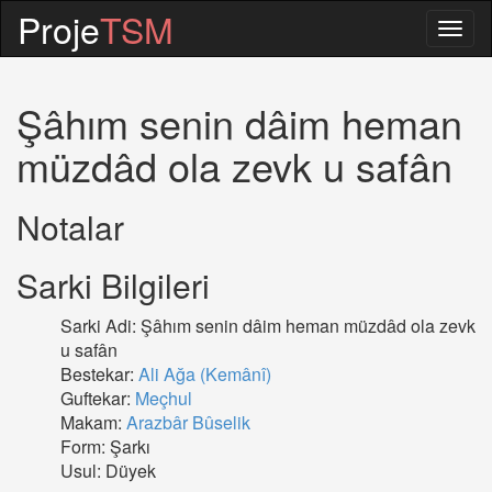
Proje
TSM
Togg
navig
Şâhım senin dâim heman
müzdâd ola zevk u safân
Notalar
Sarki Bilgileri
Sarki Adi: Şâhım senin dâim heman müzdâd ola zevk
u safân
Bestekar:
Ali Ağa (Kemânî)
Guftekar:
Meçhul
Makam:
Arazbâr Bûselik
Form: Şarkı
Usul: Düyek