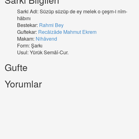
Sarki Adi: Süzüp süzüp de ey melek o çeşm-i nîm-
hâbını
Bestekar:
Rahmi Bey
Guftekar:
Recâizâde Mahmut Ekrem
Makam:
Nihâvend
Form: Şarkı
Usul: Yürük Semâî-Cur.
Gufte
Yorumlar