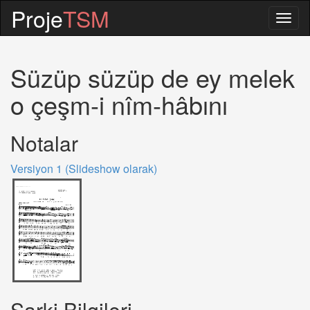
Proje
TSM
Togg
navig
Süzüp süzüp de ey melek
o çeşm-i nîm-hâbını
Notalar
Versiyon 1 (Slideshow olarak)
Sarki Bilgileri