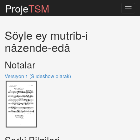
Proje
TSM
Togg
navig
Söyle ey mutrib-i
nâzende-edâ
Notalar
Versiyon 1 (Slideshow olarak)
Sarki Bilgileri