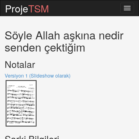
Proje
TSM
Togg
navig
Söyle Allah aşkına nedir
senden çektiğim
Notalar
Versiyon 1 (Slideshow olarak)
Sarki Bilgileri