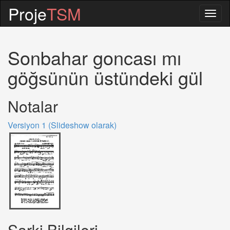
Proje
TSM
Togg
navig
Sonbahar goncası mı
göğsünün üstündeki gül
Notalar
Versiyon 1 (Slideshow olarak)
Sarki Bilgileri