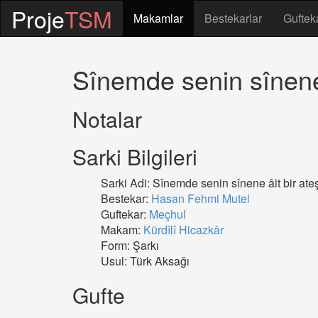
Proje
TSM
Makamlar
Bestekarlar
Guftek
Sînemde senin sînene 
Notalar
Sarki Bilgileri
Sarki Adi: Sînemde senin sînene âit bir ate
Bestekar:
Hasan Fehmi Mutel
Guftekar:
Meçhul
Makam:
Kürdîlî Hicazkâr
Form: Şarkı
Usul: Türk Aksağı
Gufte