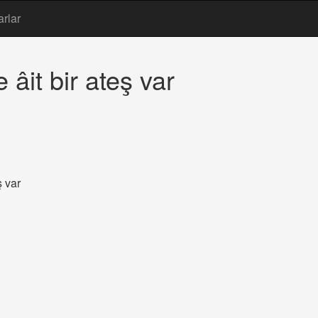
arlar
âit bir ateş var
ş var