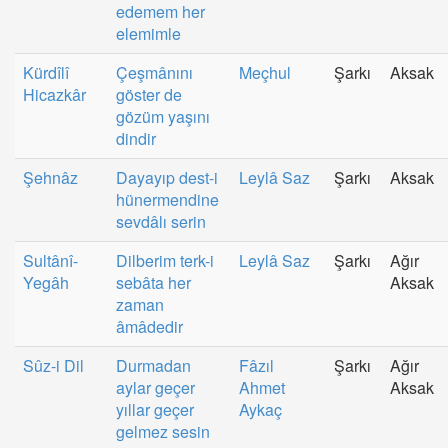
edemem her
elemimle
Kürdîlî
Çeşmânını
Meçhul
Şarkı
Aksak
Hicazkâr
göster de
gözüm yaşını
dindir
Şehnâz
Dayayıp dest-i
Leylâ Saz
Şarkı
Aksak
hünermendine
sevdâlı serin
Sultânî-
Dilberim terk-i
Leylâ Saz
Şarkı
Ağır
Yegâh
sebâta her
Aksak
zaman
âmâdedir
Sûz-i Dil
Durmadan
Fâzıl
Şarkı
Ağır
aylar geçer
Ahmet
Aksak
yıllar geçer
Aykaç
gelmez sesin