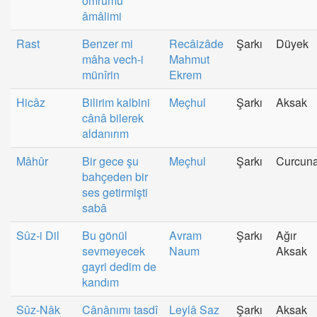
ömrümü
âmâlimi
Rast
Benzer mi
Recâizâde
Şarkı
Düyek
mâha vech-i
Mahmut
münîrin
Ekrem
Hicâz
Bilirim kalbini
Meçhul
Şarkı
Aksak
cânâ bilerek
aldanırım
Mâhûr
Bir gece şu
Meçhul
Şarkı
Curcun
bahçeden bir
ses getirmişti
sabâ
Sûz-i Dil
Bu gönül
Avram
Şarkı
Ağır
sevmeyecek
Naum
Aksak
gayri dedim de
kandım
Sûz-Nâk
Cânânımı tasdî
Leylâ Saz
Şarkı
Aksak