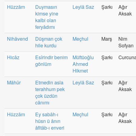
Hüzzâm
Duymasın
Leylâ Saz
Şarkı
Ağır
kimse yine
Aksak
kalbi olan
feryâdımı
Nihâvend
Düşman çok
Meçhul
Marş
Nim
hile kurdu
Sofyan
Hicâz
Esîrindir benim
Müftüoğlu
Şarkı
Curcun
gönlüm
Ahmed
Hikmet
Mâhûr
Etmedin asla
Leylâ Saz
Şarkı
Ağır
terahhum pek
Aksak
çok üzdün
cânımı
Hüzzâm
Ey sabâh-ı
Meçhul
Şarkı
Ağır
hüsn ü ânın
Aksak
âfitâb-ı enveri