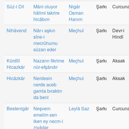
Sûz-i Dil
Mâni oluyor
Nigâr
Şarkı
Curcun
hâlimi takrire
Osman
hicâbım
Hanım
Nihâvend
Nâr-ı aşkın
Meçhul
Şarkı
Devr-i
sîne-i
Hindî
mecrûhumu
sûzan eder
Kürdîlî
Nazarın fikrime
Meçhul
Şarkı
Aksak
Hicazkâr
nûr-efşândır
Hicâzkâr
Nerdesin
Meçhul
Şarkı
Aksak
nerde aceb
gamla bıraktın
da beni
Bestenigâr
Neşvem
Leylâ Saz
Şarkı
Curcun
emelim sen
iken ey necm-i
ziyâdar