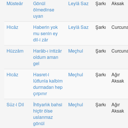
Müsteâr
Gönül
Leylâ Saz
Şarkı
Aksak
ölmedinse
uyan
Hicâz
Haberin yok
Leylâ Saz
Şarkı
Curcun
mu senin ey
dil-i zâr
Hüzzâm
Harâb-ı intizâr
Meçhul
Şarkı
Curcun
oldum aman
gel
Hicâz
Hasret-i
Meçhul
Şarkı
Ağır
lûtfunla kalbim
Aksak
durmadan hep
çırpınır
Sûz-i Dil
İhtiyarlık bahsi
Meçhul
Şarkı
Ağır
hiçtir ölse
Aksak
uslanmaz
gönül