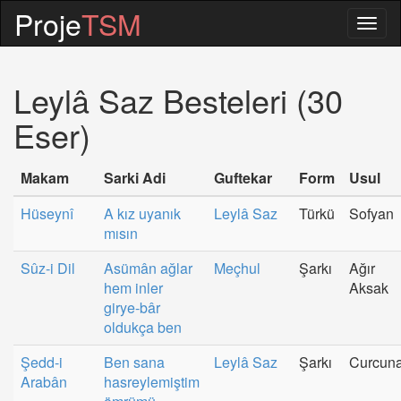
Proje
TSM
Togg
navig
Leylâ Saz Besteleri (30
Eser)
Makam
Sarki Adi
Guftekar
Form
Usul
Hüseynî
A kız uyanık
Leylâ Saz
Türkü
Sofyan
mısın
Sûz-i Dil
Asümân ağlar
Meçhul
Şarkı
Ağır
hem inler
Aksak
girye-bâr
oldukça ben
Şedd-i
Ben sana
Leylâ Saz
Şarkı
Curcun
Arabân
hasreylemiştim