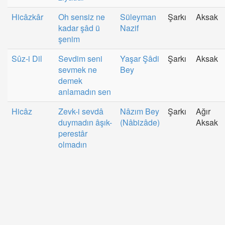
Hicâzkâr
Oh sensiz ne
Süleyman
Şarkı
Aksak
kadar şâd ü
Nazif
şenim
Sûz-i Dil
Sevdim seni
Yaşar Şâdi
Şarkı
Aksak
sevmek ne
Bey
demek
anlamadın sen
Hicâz
Zevk-i sevdâ
Nâzım Bey
Şarkı
Ağır
duymadın âşık-
(Nâbizâde)
Aksak
perestâr
olmadın