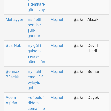
sitemkâre
gönül vay
Muhayyer
Esîr etti
Meçhul
Şarkı
Aksak
beni bir
şûh-i
gaddar
Sûz-Nâk
Ey gül-i
Meçhul
Şarkı
Devr-i
gülşen-
Hindî
serây-ı
hüsn ü ân
Şehnâz
Ey nahl-i
Meçhul
Şarkı
Semâî
Bûselik
emel lûtf
eyleyip
gel
Acem
Fer bulur
Meçhul
Şarkı
Düyek
Aşîrân
dîdem
cemâlinle