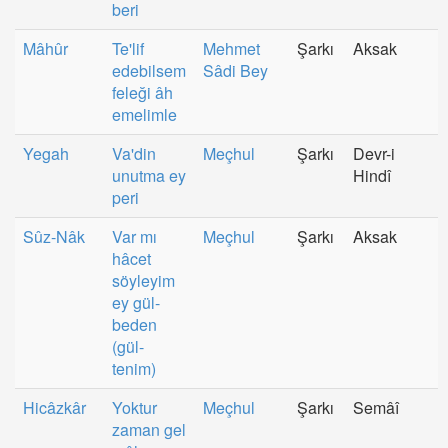
beri
Mâhûr
Te'lif
Mehmet
Şarkı
Aksak
edebilsem
Sâdi Bey
feleği âh
emelimle
Yegah
Va'din
Meçhul
Şarkı
Devr-i
unutma ey
Hindî
peri
Sûz-Nâk
Var mı
Meçhul
Şarkı
Aksak
hâcet
söyleyim
ey gül-
beden
(gül-
tenim)
Hicâzkâr
Yoktur
Meçhul
Şarkı
Semâî
zaman gel