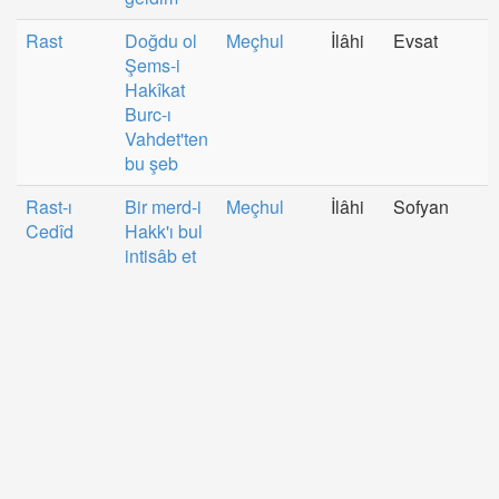
Rast
Doğdu ol
Meçhul
İlâhi
Evsat
Şems-i
Hakîkat
Burc-ı
Vahdet'ten
bu şeb
Rast-ı
Bir merd-i
Meçhul
İlâhi
Sofyan
Cedîd
Hakk'ı bul
intisâb et