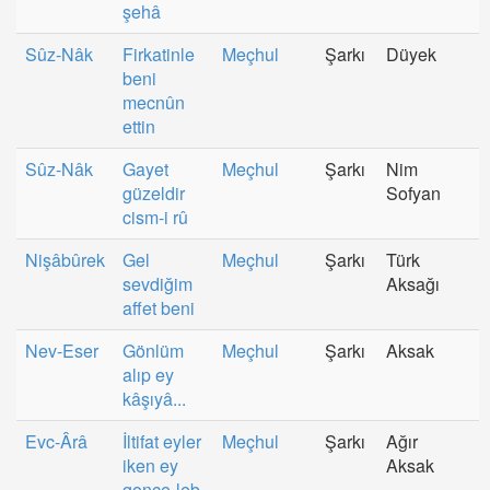
şehâ
Sûz-Nâk
Firkatinle
Meçhul
Şarkı
Düyek
beni
mecnûn
ettin
Sûz-Nâk
Gayet
Meçhul
Şarkı
Nim
güzeldir
Sofyan
cism-i rû
Nişâbûrek
Gel
Meçhul
Şarkı
Türk
sevdiğim
Aksağı
affet beni
Nev-Eser
Gönlüm
Meçhul
Şarkı
Aksak
alıp ey
kâşıyâ...
Evc-Ârâ
İltifat eyler
Meçhul
Şarkı
Ağır
iken ey
Aksak
gonce-leb