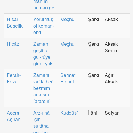
mâhım
heman gel
Hisâr-
Yorulmuş
Meçhul
Şarkı
Aksak
Bûselik
ol keman-
ebrû
Hicâz
Zaman
Meçhul
Şarkı
Aksak
geçti ol
Semâî
gül-rûye
gider yok
Ferah-
Zamanı
Sermet
Şarkı
Ağır
Fezâ
var ki her
Efendi
Aksak
bezmim
anarsın
(ararsın)
Acem
Arz-ı hâl
Kuddûsî
İlâhi
Sofyan
Aşîrân
için
sultâna
geldim