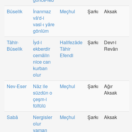
Bûselik
İnanmaz
Meçhul
Şarkı
Aksak
vâ'd-i
vasl-ı yâre
gönlüm
Tâhir-
İyd-i
Halifezâde
Şarkı
Devr-i
Bûselik
ekberdir
Tâhir
Revân
cemâlin
Efendi
nice can
kurban
olur
Nev-Eser
Nâz ile
Meçhul
Şarkı
Ağır
süzdün o
Aksak
çeşm-i
fülfülü
Sabâ
Nergisler
Meçhul
Şarkı
Aksak
olur
yaman