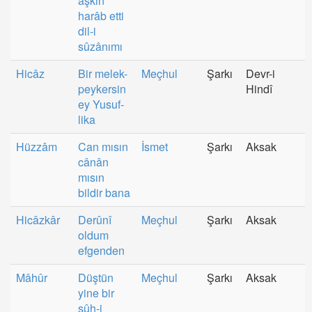
aşkın
harâb etti
dil-i
sûzânımı
Hicâz
Bir melek-
Meçhul
Şarkı
Devr-i
peykersin
Hindî
ey Yusuf-
lika
Hüzzâm
Can mısın
İsmet
Şarkı
Aksak
cânân
mısın
bildir bana
Hicâzkâr
Derûnî
Meçhul
Şarkı
Aksak
oldum
efgenden
Mâhûr
Düştün
Meçhul
Şarkı
Aksak
yine bir
şûh-i