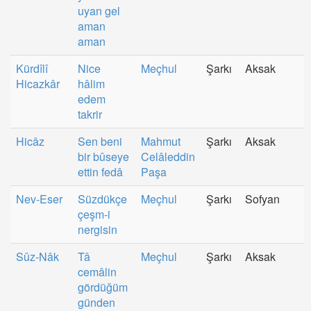
uyan gel
aman
aman
Kürdîlî
Nice
Meçhul
Şarkı
Aksak
Hicazkâr
hâlim
edem
takrir
Hicâz
Sen beni
Mahmut
Şarkı
Aksak
bir bûseye
Celâleddin
ettin fedâ
Paşa
Nev-Eser
Süzdükçe
Meçhul
Şarkı
Sofyan
çeşm-i
nergisin
Sûz-Nâk
Tâ
Meçhul
Şarkı
Aksak
cemâlin
gördüğüm
günden