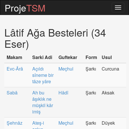
Proje
TSM
Togg
navig
Lâtif Ağa Besteleri (34
Eser)
Makam
Sarki Adi
Guftekar
Form
Usul
Evc-Ârâ
Açıldı
Meçhul
Şarkı
Curcuna
sîneme bir
tâze yâre
Sabâ
Ah bu
Hâdî
Şarkı
Aksak
âşıklık ne
müşkil kâr
imiş
Şehnâz
Ateş-i
Meçhul
Şarkı
Düyek