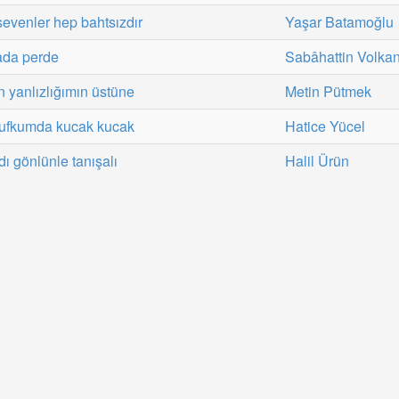
evenler hep bahtsızdır
Yaşar Batamoğlu
ada perde
Sabâhattin Volka
n yanlızlığımın üstüne
Metin Pütmek
 ufkumda kucak kucak
Hatice Yücel
 gönlünle tanışalı
Halil Ürün