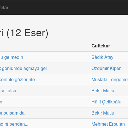
arlar
i (12 Eser)
Guftekar
du gelmedin
Sâdık Atay
ek gönlümde açmaya gel
Özdemir Kiper
seninle gözlerinle
Mustafa Töngeme
 sel olsa
Bekir Mutlu
in
Hâlit Çelikoğlu
kı bulsam da
Bekir Mutlu
dini benden...
Mehmet Erbulan