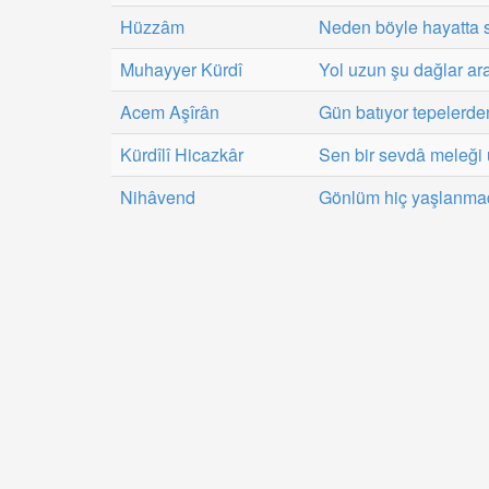
Hüzzâm
Neden böyle hayatta s
Muhayyer Kürdî
Yol uzun şu dağlar ar
Acem Aşîrân
Gün batıyor tepelerde
Kürdîlî Hicazkâr
Sen bir sevdâ meleği
Nihâvend
Gönlüm hiç yaşlanmadı