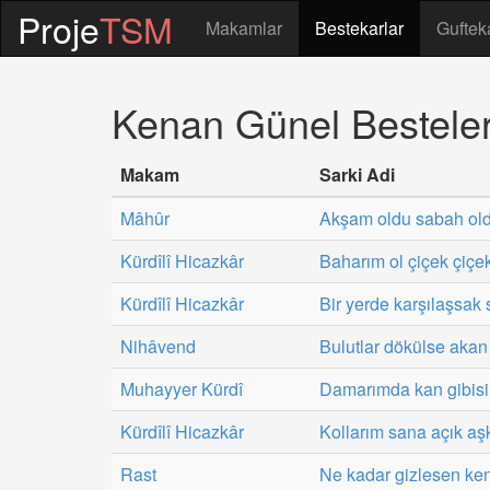
Proje
TSM
Makamlar
Bestekarlar
Guftek
Kenan Günel Besteler
Makam
Sarki Adi
Mâhûr
Akşam oldu sabah ol
Kürdîlî Hicazkâr
Baharım ol çiçek çiç
Kürdîlî Hicazkâr
Bir yerde karşılaşsak 
Nihâvend
Bulutlar dökülse akan
Muhayyer Kürdî
Damarımda kan gibis
Kürdîlî Hicazkâr
Kollarım sana açık aş
Rast
Ne kadar gizlesen ken