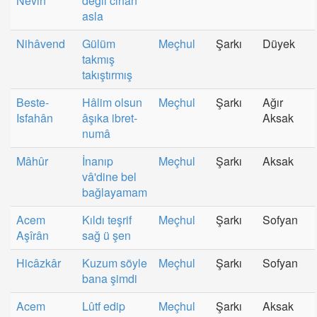
Nevin
değil cihan
asla
Nihâvend
Gülüm
Meçhul
Şarkı
Düyek
takmış
takıştırmış
Beste-
Hâlim olsun
Meçhul
Şarkı
Ağır
Isfahân
âşıka ibret-
Aksak
numâ
Mâhûr
İnanıp
Meçhul
Şarkı
Aksak
vâ'dine bel
bağlayamam
Acem
Kıldı teşrif
Meçhul
Şarkı
Sofyan
Aşîrân
sağ ü şen
Hicâzkâr
Kuzum söyle
Meçhul
Şarkı
Sofyan
bana şimdi
Acem
Lûtf edip
Meçhul
Şarkı
Aksak