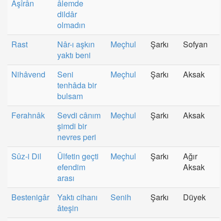
Aşîrân
âlemde
dildâr
olmadın
Rast
Nâr-ı aşkın
Meçhul
Şarkı
Sofyan
yaktı beni
Nihâvend
Seni
Meçhul
Şarkı
Aksak
tenhâda bir
bulsam
Ferahnâk
Sevdi cânım
Meçhul
Şarkı
Aksak
şimdi bir
nevres peri
Sûz-i Dil
Ülfetin geçti
Meçhul
Şarkı
Ağır
efendim
Aksak
arası
Bestenigâr
Yaktı cihanı
Senih
Şarkı
Düyek
âteşin