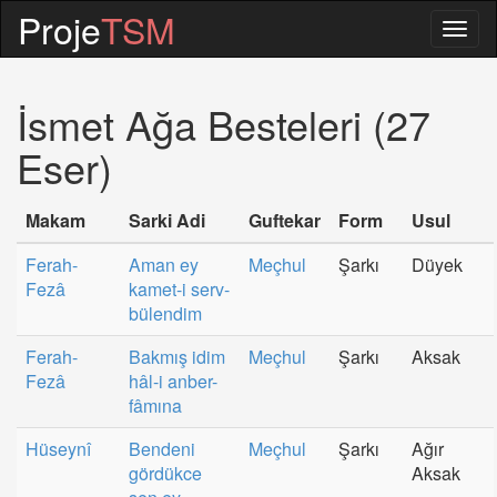
Proje
TSM
Togg
navig
İsmet Ağa Besteleri (27
Eser)
Makam
Sarki Adi
Guftekar
Form
Usul
Ferah-
Aman ey
Meçhul
Şarkı
Düyek
Fezâ
kamet-i serv-
bülendim
Ferah-
Bakmış idim
Meçhul
Şarkı
Aksak
Fezâ
hâl-i anber-
fâmına
Hüseynî
Bendeni
Meçhul
Şarkı
Ağır
gördükce
Aksak