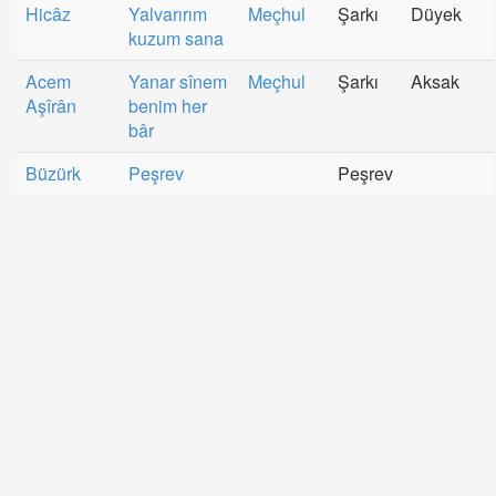
Hicâz
Yalvarırım
Meçhul
Şarkı
Düyek
kuzum sana
Acem
Yanar sînem
Meçhul
Şarkı
Aksak
Aşîrân
benim her
bâr
Büzürk
Peşrev
Peşrev