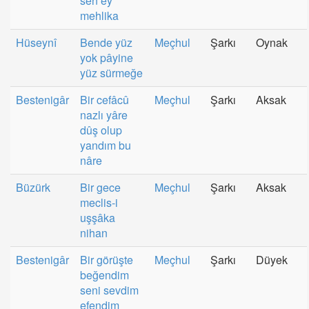
sen ey
mehlika
Hüseynî
Bende yüz
Meçhul
Şarkı
Oynak
yok pâyine
yüz sürmeğe
Bestenigâr
Bir cefâcû
Meçhul
Şarkı
Aksak
nazlı yâre
dûş olup
yandım bu
nâre
Büzürk
Bir gece
Meçhul
Şarkı
Aksak
meclis-i
uşşâka
nihan
Bestenigâr
Bir görüşte
Meçhul
Şarkı
Düyek
beğendim
seni sevdim
efendim