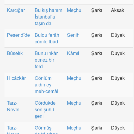
Karcığar
Bu kış hanım
Meçhul
Şarkı
Aksak
İstanbul'a
taşın da
Pesendîde
Buldu ferâh
Senih
Şarkı
Düyek
cümle ibâd
Bûselik
Bunu inkâr
Kâmil
Şarkı
Düyek
etmez bir
ferd
Hicâzkâr
Gönlüm
Meçhul
Şarkı
Düyek
aldın ey
meh-cemâl
Tarz-ı
Gördükde
Meçhul
Şarkı
Düyek
Nevin
sen şûh-i
şeni
Tarz-ı
Görmüş
Meçhul
Şarkı
Düyek