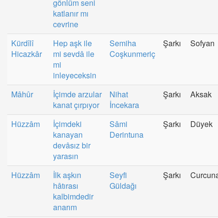
gönlüm seni
katlanır mı
cevrine
Kürdîlî
Hep aşk ile
Semiha
Şarkı
Sofyan
Hicazkâr
mi sevdâ ile
Coşkunmeriç
mi
inleyeceksin
Mâhûr
İçimde arzular
Nihat
Şarkı
Aksak
kanat çırpıyor
İncekara
Hüzzâm
İçimdeki
Sâmi
Şarkı
Düyek
kanayan
Derintuna
devâsız bir
yarasın
Hüzzâm
İlk aşkın
Seyfi
Şarkı
Curcun
hâtırası
Güldağı
kalbimdedir
anarım