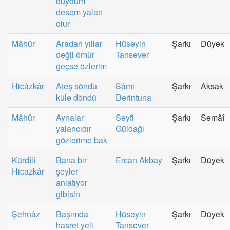
duydum
desem yalan
olur
Mâhûr
Aradan yıllar
Hüseyin
Şarkı
Düyek
değil ömür
Tansever
geçse özlerim
Hicâzkâr
Ateş söndü
Sâmi
Şarkı
Aksak
küle döndü
Derintuna
Mâhûr
Aynalar
Seyfi
Şarkı
Semâî
yalancıdır
Güldağı
gözlerime bak
Kürdîlî
Bana bir
Ercan Akbay
Şarkı
Düyek
Hicazkâr
şeyler
anlatıyor
gibisin
Şehnâz
Başımda
Hüseyin
Şarkı
Düyek
hasret yeli
Tansever