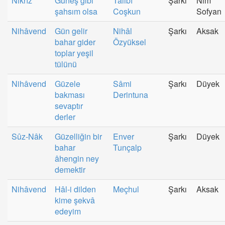
Nikrîz
Güneş gibi
Tâlibî
Şarkı
Nim
şahsım olsa
Coşkun
Sofyan
Nihâvend
Gün gelir
Nihâl
Şarkı
Aksak
bahar gider
Özyüksel
toplar yeşil
tülünü
Nihâvend
Güzele
Sâmi
Şarkı
Düyek
bakması
Derintuna
sevaptır
derler
Sûz-Nâk
Güzelliğin bir
Enver
Şarkı
Düyek
bahar
Tunçalp
âhengin ney
demektir
Nihâvend
Hâl-i dilden
Meçhul
Şarkı
Aksak
kime şekvâ
edeyim