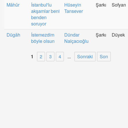
Mâhûr
İstanbul'lu
Hüseyin
Şarkı
Sofyan
akşamlar beni
Tansever
benden
soruyor
Dügâh
İstemezdim
Dündar
Şarkı
Düyek
böyle olsun
Nalçacıoğlu
1
2
3
4
...
Sonraki
Son