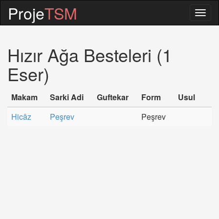
Proje
TSM
Togg
navig
Hızır Ağa Besteleri (1
Eser)
Makam
Sarki Adi
Guftekar
Form
Usul
Hicâz
Peşrev
Peşrev