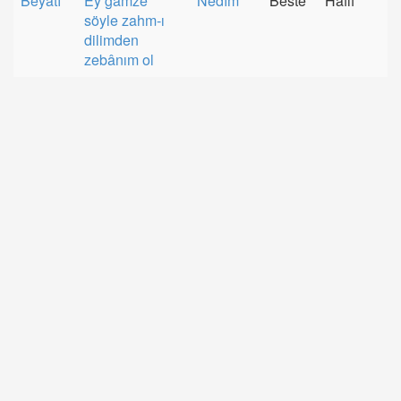
Beyâtî
Ey gamze
Nedîm
Beste
Hafif
söyle zahm-ı
dilimden
zebânım ol