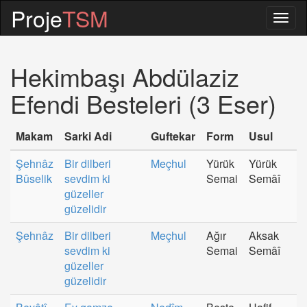
Proje
TSM
Togg
navig
Hekimbaşı Abdülaziz
Efendi Besteleri (3 Eser)
Makam
Sarki Adi
Guftekar
Form
Usul
Şehnâz
Bir dilberi
Meçhul
Yürük
Yürük
Bûselik
sevdim ki
Semai
Semâî
güzeller
güzelidir
Şehnâz
Bir dilberi
Meçhul
Ağır
Aksak
sevdim ki
Semai
Semâî
güzeller
güzelidir