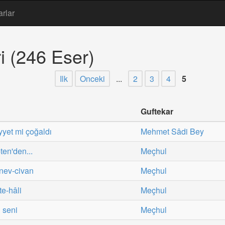
arlar
i (246 Eser)
Ilk
Onceki
...
2
3
4
5
Guftekar
yet mi çoğaldı
Mehmet Sâdi Bey
ten'den...
Meçhul
 nev-civan
Meçhul
te-hâli
Meçhul
 seni
Meçhul