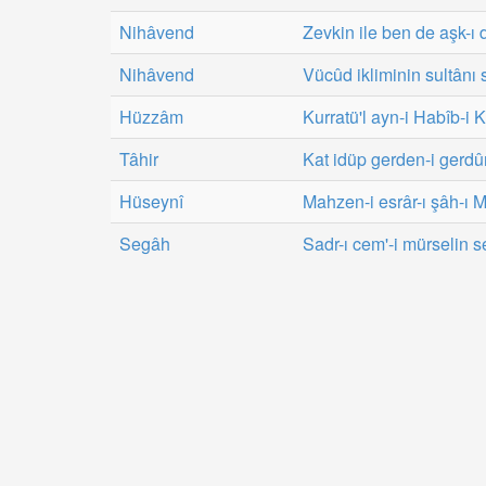
Nihâvend
Zevkin ile ben de aşk-ı d
Nihâvend
Vücûd ikliminin sultânı 
Hüzzâm
Kurratü'l ayn-i Habîb-i 
Tâhir
Kat idüp gerden-i gerdû
Hüseynî
Mahzen-i esrâr-ı şâh-ı 
Segâh
Sadr-ı cem'-i mürselin 