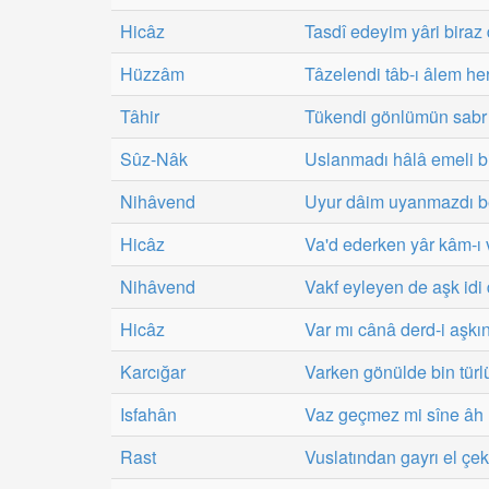
Hicâz
Tasdî edeyim yâri biraz
Hüzzâm
Tâzelendi tâb-ı âlem he
Tâhir
Tükendi gönlümün sabr 
Sûz-Nâk
Uslanmadı hâlâ emeli b
Nihâvend
Uyur dâim uyanmazdı be
Hicâz
Va'd ederken yâr kâm-ı 
Nihâvend
Vakf eyleyen de aşk idi
Hicâz
Var mı cânâ derd-i aşkın
Karcığar
Varken gönülde bin türl
Isfahân
Vaz geçmez mi sîne âh 
Rast
Vuslatından gayrı el çek