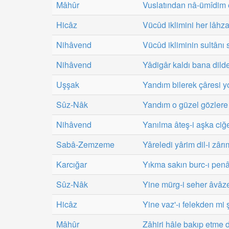
Mâhûr
Vuslatından nâ-ümîdim 
Hicâz
Vücûd iklimini her lâhz
Nihâvend
Vücûd ikliminin sultânı 
Nihâvend
Yâdigâr kaldı bana dild
Uşşak
Yandım bilerek çâresi y
Sûz-Nâk
Yandım o güzel gözlere 
Nihâvend
Yanılma âteş-i aşka ciğ
Sabâ-Zemzeme
Yâreledi yârim dil-i zârı
Karcığar
Yıkma sakın burc-ı penâ
Sûz-Nâk
Yine mürg-i seher âvâz
Hicâz
Yine vaz'-ı felekden mi 
Mâhûr
Zâhiri hâle bakıp etme da