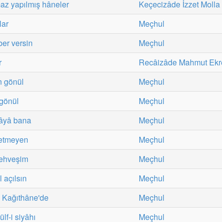
az yapılmış hâneler
Keçecizâde İzzet Molla
lar
Meçhul
ber versin
Meçhul
r
Recâizâde Mahmut Ek
n gönül
Meçhul
 gönül
Meçhul
 âyâ bana
Meçhul
 etmeyen
Meçhul
mehveşim
Meçhul
 açılsın
Meçhul
-i Kağıthâne'de
Meçhul
ülf-i siyâhı
Meçhul