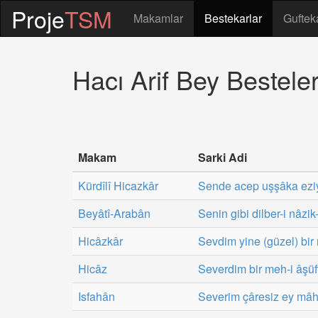
Proje
TSM
Makamlar
Bestekarlar
Guftek
Hacı Arif Bey Besteler
Makam
Sarki Adi
Kürdîlî Hicazkâr
Sende acep uşşâka eziy
Beyâtî-Arabân
Senin gibi dilber-i nâzik-
Hicâzkâr
Sevdim yine (güzel) bir
Hicâz
Severdim bir meh-i âşüf
Isfahân
Severim çâresiz ey mâh