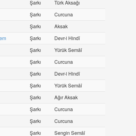
Şarkı
Türk Aksağı
Şarkı
Curcuna
Şarkı
Aksak
rem
Şarkı
Devr-i Hindî
Şarkı
Yürük Semâî
Şarkı
Curcuna
Şarkı
Devr-i Hindî
Şarkı
Yürük Semâî
Şarkı
Ağır Aksak
Şarkı
Curcuna
Şarkı
Curcuna
Şarkı
Sengin Semâî