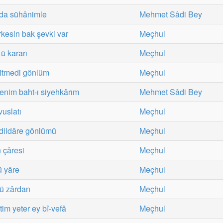
 da sühânimle
Mehmet Sâdi Bey
rkesin bak şevki var
Meçhul
ü kararı
Meçhul
itmedi gönlüm
Meçhul
nim baht-ı siyehkârım
Mehmet Sâdi Bey
vuslatı
Meçhul
 dildâre gönlümü
Meçhul
 çâresi
Meçhul
ü yâre
Meçhul
ü zârdan
Meçhul
tim yeter ey bî-vefâ
Meçhul