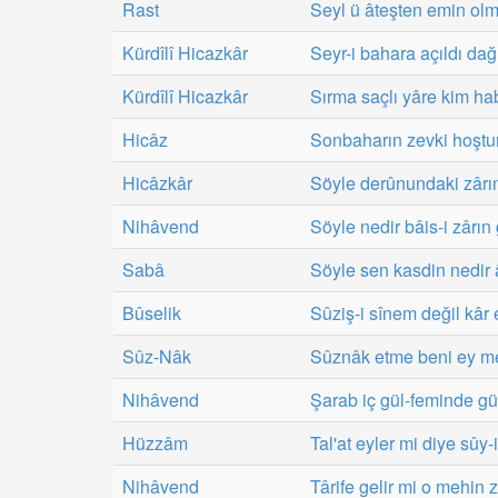
Rast
Seyl ü âteşten emin olm
Kürdîlî Hicazkâr
Seyr-i bahara açıldı dağ
Kürdîlî Hicazkâr
Sırma saçlı yâre kim ha
Hicâz
Sonbaharın zevki hoştu
Hicâzkâr
Söyle derûnundaki zârı
Nihâvend
Söyle nedir bâis-i zârın
Sabâ
Söyle sen kasdin nedir
Bûselik
Sûziş-i sînem değil kâr
Sûz-Nâk
Sûznâk etme beni ey 
Nihâvend
Şarab iç gül-feminde gül
Hüzzâm
Tal'at eyler mi diye sûy
Nihâvend
Târife gelir mi o mehin z