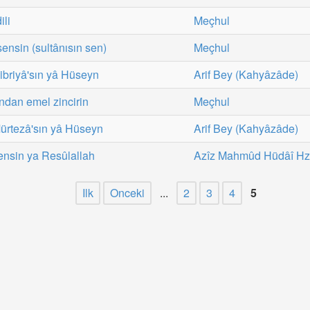
ili
Meçhul
sensin (sultânısın sen)
Meçhul
Kibriyâ'sın yâ Hüseyn
Arif Bey (Kahyâzâde)
ndan emel zincirin
Meçhul
Mürtezâ'sın yâ Hüseyn
Arif Bey (Kahyâzâde)
sensin ya Resûlallah
Azîz Mahmûd Hüdâî Hz
Ilk
Onceki
...
2
3
4
5