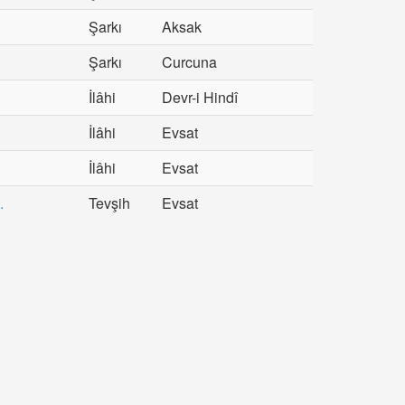
Şarkı
Aksak
Şarkı
Curcuna
İlâhi
Devr-i Hindî
İlâhi
Evsat
İlâhi
Evsat
.
Tevşih
Evsat