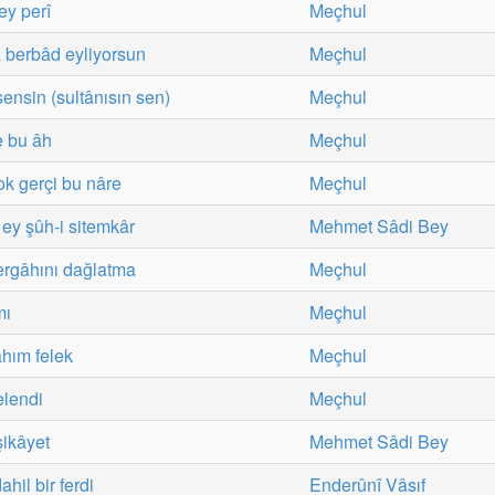
ey perî
Meçhul
a berbâd eyliyorsun
Meçhul
sensin (sultânısın sen)
Meçhul
e bu âh
Meçhul
ok gerçi bu nâre
Meçhul
ey şûh-i sitemkâr
Mehmet Sâdi Bey
ergâhını dağlatma
Meçhul
mı
Meçhul
hım felek
Meçhul
elendi
Meçhul
şikâyet
Mehmet Sâdi Bey
hil bir ferdi
Enderûnî Vâsıf