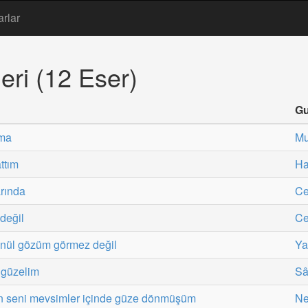
arlar
eri (12 Eser)
Gu
ıma
Mu
attım
Ha
arında
Ce
 değil
Ce
gönül gözüm görmez değil
Ya
 güzelim
Sâ
ken seni mevsimler içinde güze dönmüşüm
Ne