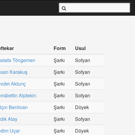
ftekar
Form
Usul
stafa Töngemen
Şarkı
Sofyan
san Karakuş
Şarkı
Sofyan
vdet Aktunç
Şarkı
Sofyan
mâlettin Alptekin
Şarkı
Sofyan
lçın Benlican
Şarkı
Düyek
dık Atay
Şarkı
Sofyan
dim Uçar
Şarkı
Düyek