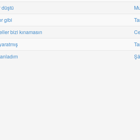
r düştü
Mu
r gibi
Ta
ller bizi kınamasın
Ce
yaratmış
Ta
 anladım
Şâ