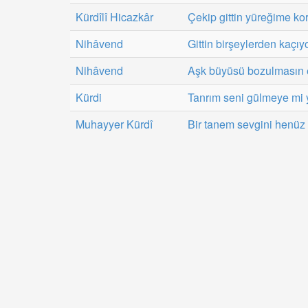
Kürdîlî Hicazkâr
Çekip gittin yüreğime ko
Nihâvend
Gittin birşeylerden kaçıyo
Nihâvend
Aşk büyüsü bozulmasın e
Kürdi
Tanrım seni gülmeye mi 
Muhayyer Kürdî
Bir tanem sevgini henüz