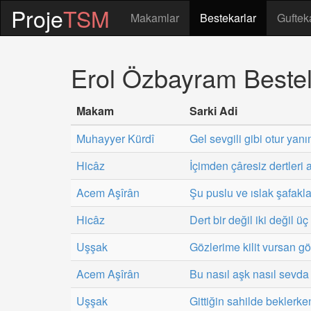
Proje
TSM
Makamlar
Bestekarlar
Guftek
Erol Özbayram Bestel
Makam
Sarki Adi
Muhayyer Kürdî
Gel sevgili gibi otur yan
Hicâz
İçimden çâresiz dertleri 
Acem Aşîrân
Şu puslu ve ıslak şafakl
Hicâz
Dert bir değil iki değil üç
Uşşak
Gözlerime kilit vursan 
Acem Aşîrân
Bu nasıl aşk nasıl sevda
Uşşak
Gittiğin sahilde bekler