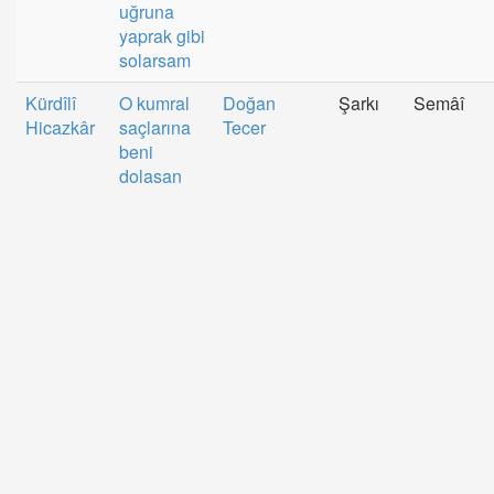
uğruna
yaprak gibi
solarsam
Kürdîlî
O kumral
Doğan
Şarkı
Semâî
Hicazkâr
saçlarına
Tecer
beni
dolasan