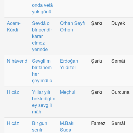
onda vefâ
yok gönül
Acem-
Sevdâ o
Orhan Seyfi
Şarkı
Düyek
Kürdî
bir peridir
Orhon
karar
etmez
yerinde
Nihâvend
Sevgilim
Erdoğan
Şarkı
Semâî
bir tânem
Yıldızel
her
şeyimdi o
Hicâz
Yıllar yılı
Meçhul
Şarkı
Curcuna
beklediğim
ey sevgili
mâh
Hicâz
Bir gün
M.Baki
Fantezi
Semâî
senin
Suda