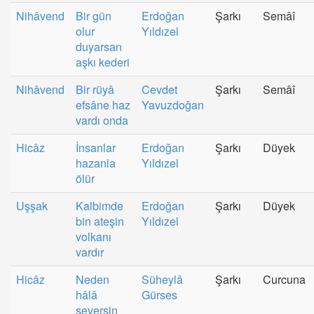
Nihâvend
Bir gün
Erdoğan
Şarkı
Semâî
olur
Yıldızel
duyarsan
aşkı kederi
Nihâvend
Bir rüyâ
Cevdet
Şarkı
Semâî
efsâne haz
Yavuzdoğan
vardı onda
Hicâz
İnsanlar
Erdoğan
Şarkı
Düyek
hazanla
Yıldızel
ölür
Uşşak
Kalbimde
Erdoğan
Şarkı
Düyek
bin ateşin
Yıldızel
volkanı
vardır
Hicâz
Neden
Süheylâ
Şarkı
Curcuna
hâlâ
Gürses
seversin