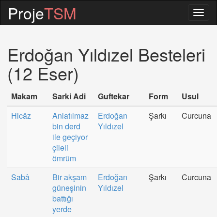
Proje
TSM
Togg
navig
Erdoğan Yıldızel Besteleri
(12 Eser)
Makam
Sarki Adi
Guftekar
Form
Usul
Hicâz
Anlatılmaz
Erdoğan
Şarkı
Curcuna
bin derd
Yıldızel
ile geçiyor
çileli
ömrüm
Sabâ
Bir akşam
Erdoğan
Şarkı
Curcuna
güneşinin
Yıldızel
battığı
yerde