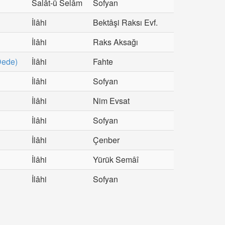
Salât-ü Selâm
Sofyan
İlâhi
Bektâşi Raksı Evf.
İlâhi
Raks Aksağı
Dede)
İlâhi
Fahte
İlâhi
Sofyan
İlâhi
Nim Evsat
İlâhi
Sofyan
İlâhi
Çenber
İlâhi
Yürük Semâî
İlâhi
Sofyan