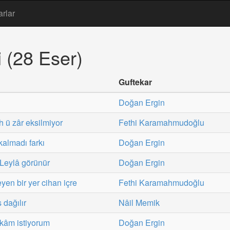
arlar
 (28 Eser)
Guftekar
Doğan Ergin
h ü zâr eksilmiyor
Fethi Karamahmudoğlu
almadı farkı
Doğan Ergin
 Leylâ görünür
Doğan Ergin
yen bir yer cihan içre
Fethi Karamahmudoğlu
 dağılır
Nâil Memik
kâm istiyorum
Doğan Ergin