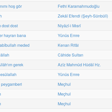
nımı hoş gör
Fethi Karamahmudoğlu
h
Zekâî Efendi (Şeyh-Sünbülî)
 dost dost
Niyâzî-i Mısrî
ler hayran bana
Yûnûs Emre
 Habîbullah meded
Kenan Rifâi
lâllah
Câhide Sultan
llâh'ım gerek
Azîz Mahmûd Hüdâî Hz.
Resûlallah
Yûnûs Emre
an peygamberi
Meçhul
h
Meçhul
h
Meçhul