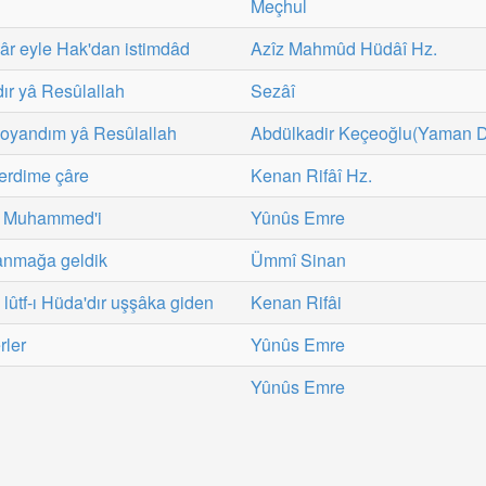
Meçhul
vâr eyle Hak'dan istimdâd
Azîz Mahmûd Hüdâî Hz.
ır yâ Resûlallah
Sezâî
boyandım yâ Resûlallah
Abdülkadir Keçeoğlu(Yaman 
derdime çâre
Kenan Rifâî Hz.
im Muhammed'i
Yûnûs Emre
anmağa geldik
Ümmî Sinan
lûtf-ı Hüda'dır uşşâka giden
Kenan Rifâi
rler
Yûnûs Emre
Yûnûs Emre