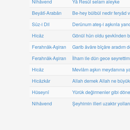
Nihâvend
Yâ Resûl selam aleyke
Beyâtî-Arabân
Be-hey bülbül nedir feryâd 
Sûz-i Dil
Derûnum ateş-i aşkınla yand
Hicâz
Gönül hûn oldu şevkînden 
Ferahnâk-Aşiran
Garib âvâre bîçâre aradım 
Ferahnâk-Aşiran
İlham ile dün gece seyrett
Hicâz
Mevlâm aşkın meydanına y
Hicâzkâr
Allah demek Allah ne büyük 
Hüseynî
Yürük değirmenler gibi döne
Nihâvend
Şeyhimin illeri uzaktır yolları