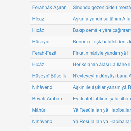
Ferahnâk-Aşiran
Sînende gezen dîde-i mestâ
Hicâz
Aşkınla yandır sultânım Alla
Hicâz
Bakıp cemâl-i yâre çağırıram
Hüseynî
Benem ol aşk bahrisi deniz
Ferah-Fezâ
Firkatin nâriyle yandım yâ
Hicâz
Her kelâmın âlâsı Lâ İlâhe İl
Hüseynî Bûselik
N'eyleyeyim dünyâyı bana A
Nihâvend
Aşkın ile âşıklar yansın yâ 
Beyâtî-Arabân
Ey risâlet tahtının şâhı cih
Mâhûr
Yâ Resûlallah yâ Habîballa
Nihâvend
Yâ Resûlallah yâ Habîballa