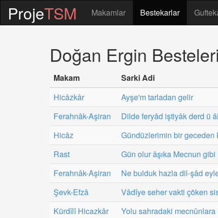
Proje
TSM
Makamlar
Bestekarlar
Guftek
Doğan Ergin Besteleri
Makam
Sarki Adi
Hicâzkâr
Ayşe'm tarladan gelir
Ferahnâk-Aşiran
Dilde feryâd iştiyâk derd ü â
Hicâz
Gündüzlerimin bir geceden k
Rast
Gün olur âşıka Mecnun gibi
Ferahnâk-Aşiran
Ne bulduk hazla dil-şâd eyle
Şevk-Efzâ
Vâdîye seher vakti çöken sis
Kürdîlî Hicazkâr
Yolu sahradaki mecnûnlara 