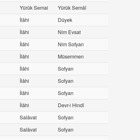
Yürük Semai
Yürük Semâî
İlâhi
Düyek
İlâhi
Nim Evsat
İlâhi
Nim Sofyan
İlâhi
Müsemmen
İlâhi
Sofyan
İlâhi
Sofyan
İlâhi
Sofyan
İlâhi
Devr-i Hindî
Salâvat
Sofyan
Salâvat
Sofyan