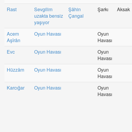
Rast
Sevgilim
Şâhin
Şarkı
Aksak
uzakta bensiz
Çangal
yaşıyor
Acem
Oyun Havası
Oyun
Aşîrân
Havası
Evc
Oyun Havası
Oyun
Havası
Hüzzâm
Oyun Havası
Oyun
Havası
Karcığar
Oyun Havası
Oyun
Havası