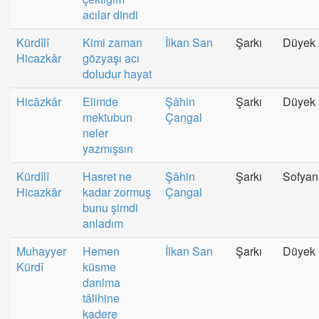
acılar dindi
Kürdîlî
Kimi zaman
İlkan San
Şarkı
Düyek
Hicazkâr
gözyaşı acı
doludur hayat
Hicâzkâr
Elimde
Şâhin
Şarkı
Düyek
mektubun
Çangal
neler
yazmışsın
Kürdîlî
Hasret ne
Şâhin
Şarkı
Sofyan
Hicazkâr
kadar zormuş
Çangal
bunu şimdi
anladım
Muhayyer
Hemen
İlkan San
Şarkı
Düyek
Kürdî
küsme
darılma
tâlihine
kadere