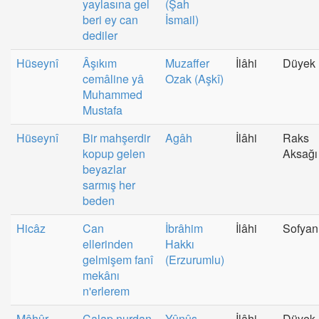
yaylasına gel
(Şah
beri ey can
İsmail)
dediler
Hüseynî
Âşıkım
Muzaffer
İlâhi
Düyek
cemâline yâ
Ozak (Aşkî)
Muhammed
Mustafa
Hüseynî
Bir mahşerdir
Agâh
İlâhi
Raks
kopup gelen
Aksağı
beyazlar
sarmış her
beden
Hicâz
Can
İbrâhim
İlâhi
Sofyan
ellerinden
Hakkı
gelmişem fanî
(Erzurumlu)
mekânı
n'erlerem
Mâhûr
Çalap nurdan
Yûnûs
İlâhi
Düyek