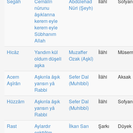
Segâh
Cemâlin
Abdülehad
İlâhi
Sofyan
nûrunu
Nûri (Şeyh)
âşıklarına
kerem eyle
kerem eyle
Sübhanım
Allah
Hicâz
Yandım kül
Muzaffer
İlâhi
Müse
oldum düşeli
Ozak (Aşkî)
aşka
Acem
Aşkınla âşık
Sefer Dal
İlâhi
Aksak
Aşîrân
yansın yâ
(Muhibbî)
Rabbi
Hüzzâm
Aşkınla âşık
Sefer Dal
İlâhi
Sofyan
yansın yâ
(Muhibbî)
Rabbi
Rast
Aylardır
İlkan San
Şarkı
Düyek
çektiğim