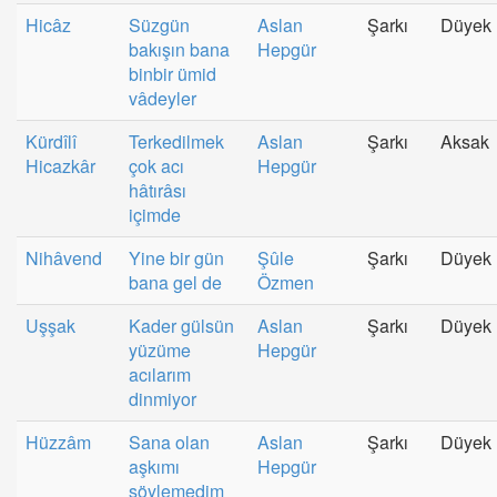
Hicâz
Süzgün
Aslan
Şarkı
Düyek
bakışın bana
Hepgür
binbir ümid
vâdeyler
Kürdîlî
Terkedilmek
Aslan
Şarkı
Aksak
Hicazkâr
çok acı
Hepgür
hâtırâsı
içimde
Nihâvend
Yine bir gün
Şûle
Şarkı
Düyek
bana gel de
Özmen
Uşşak
Kader gülsün
Aslan
Şarkı
Düyek
yüzüme
Hepgür
acılarım
dinmiyor
Hüzzâm
Sana olan
Aslan
Şarkı
Düyek
aşkımı
Hepgür
söylemedim