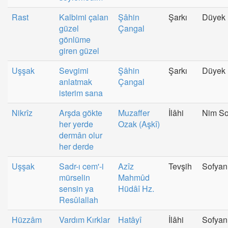
Rast
Kalbimi çalan
Şâhin
Şarkı
Düyek
güzel
Çangal
gönlüme
giren güzel
Uşşak
Sevgimi
Şâhin
Şarkı
Düyek
anlatmak
Çangal
isterim sana
Nikrîz
Arşda gökte
Muzaffer
İlâhi
Nim So
her yerde
Ozak (Aşkî)
dermân olur
her derde
Uşşak
Sadr-ı cem'-i
Azîz
Tevşih
Sofyan
mürselin
Mahmûd
sensin ya
Hüdâî Hz.
Resûlallah
Hüzzâm
Vardım Kırklar
Hatâyî
İlâhi
Sofyan