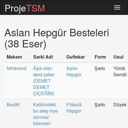
Proje
TSM
Togg
navig
Aslan Hepgür Besteleri
(38 Eser)
Makam
Sarki Adi
Guftekar
Form
Usul
Nihâvend
Âşık olan
Aslan
Şarkı
Yürük
derd çeker
Hepgür
Semâî
(DEMET
DEMET
ÇİÇEĞİM)
Beyâtî
Kalbimdeki
F.Neclâ
Şarkı
Düyek
bu ateş niye
Hepgür
sönmez
bilemem