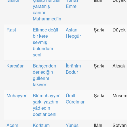
yaratmış
Emre
canını
Muhammed'in
Rast
Elimde değil
Aslan
Şarkı
Düyek
bir kere
Hepgür
sevmiş
bulundum
seni
Karcığar
Bahçenden
İbrâhim
Şarkı
Aksak
derlediğin
Bodur
güllerini
takıver
Muhayyer
Bir muhayyer
Ümit
Şarkı
Müse
şarkı yazdım
Gürelman
yâd edin
dostlar beni
Acem
Korktum
Yûnûs
İlâhi
Sofyan