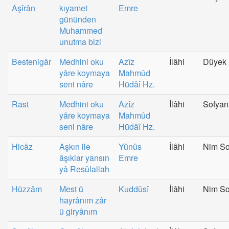
Aşîrân
kıyamet
Emre
gününden
Muhammed
unutma bizi
Bestenigâr
Medhini oku
Azîz
İlâhi
Düyek
yâre koymaya
Mahmûd
seni nâre
Hüdâî Hz.
Rast
Medhini oku
Azîz
İlâhi
Sofyan
yâre koymaya
Mahmûd
seni nâre
Hüdâî Hz.
Hicâz
Aşkın ile
Yûnûs
İlâhi
Nim So
âşıklar yansın
Emre
yâ Resûlallah
Hüzzâm
Mest ü
Kuddûsî
İlâhi
Nim So
hayrânım zâr
ü giryânım