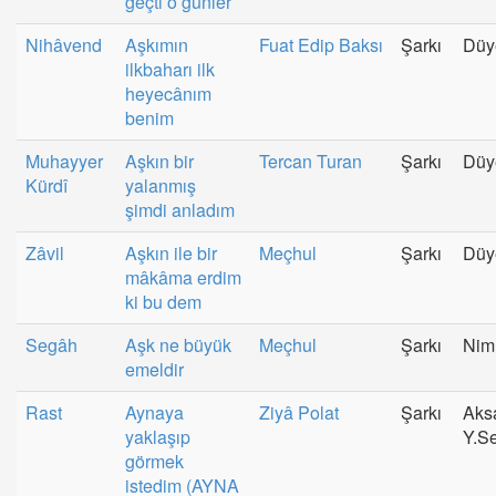
geçti o günler
Nihâvend
Aşkımın
Fuat Edip Baksı
Şarkı
Düy
ilkbaharı ilk
heyecânım
benim
Muhayyer
Aşkın bir
Tercan Turan
Şarkı
Düy
Kürdî
yalanmış
şimdi anladım
Zâvil
Aşkın ile bir
Meçhul
Şarkı
Düy
mâkâma erdim
ki bu dem
Segâh
Aşk ne büyük
Meçhul
Şarkı
Nim
emeldir
Rast
Aynaya
Ziyâ Polat
Şarkı
Aks
yaklaşıp
Y.S
görmek
istedim (AYNA