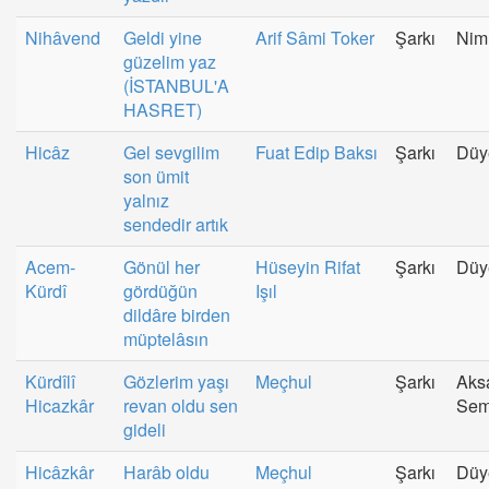
Nihâvend
Geldi yine
Arif Sâmi Toker
Şarkı
Nim
güzelim yaz
(İSTANBUL'A
HASRET)
Hicâz
Gel sevgilim
Fuat Edip Baksı
Şarkı
Düy
son ümit
yalnız
sendedir artık
Acem-
Gönül her
Hüseyin Rifat
Şarkı
Düy
Kürdî
gördüğün
Işıl
dildâre birden
müptelâsın
Kürdîlî
Gözlerim yaşı
Meçhul
Şarkı
Aks
Hicazkâr
revan oldu sen
Sem
gideli
Hicâzkâr
Harâb oldu
Meçhul
Şarkı
Düy