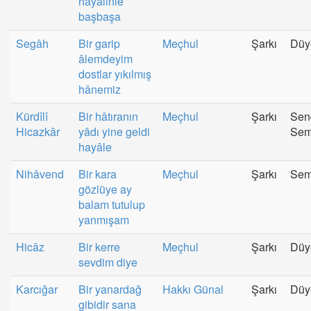
hayâlinle
başbaşa
Segâh
Bir garip
Meçhul
Şarkı
Düy
âlemdeyim
dostlar yıkılmış
hânemiz
Kürdîlî
Bir hâtıranın
Meçhul
Şarkı
Sen
Hicazkâr
yâdı yine geldi
Sem
hayâle
Nihâvend
Bir kara
Meçhul
Şarkı
Sem
gözlüye ay
balam tutulup
yanmışam
Hicâz
Bir kerre
Meçhul
Şarkı
Düy
sevdim diye
Karcığar
Bir yanardağ
Hakkı Günal
Şarkı
Düy
gibidir sana