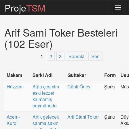
Proje
TSM
Togg
navig
Arif Sami Toker Besteleri
(102 Eser)
1
2
3
Sonraki
Son
Makam
Sarki Adi
Guftekar
Form
Usu
Hüzzâm
Ağla çeşmim
Câhit Öney
Şarkı
Mü
eski lezzet
kalmamış
peymânede
Acem-
Artık gelecek
Arif Sâmi Toker
Şarkı
Düy
Kürdî
sanma sakın
Aks