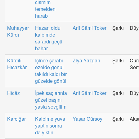
cismim
temelden
harâb
Muhayyer
Hazan oldu
Arif Sâmi Toker
Şarkı
Düy
Kürdî
kalbimde
sarardı geçti
bahar
Kürdîlî
İçince şarabı
Ziyâ Yazgan
Şarkı
Cur
Hicazkâr
ezelde gönül
Sem
takıldı kaldı bir
güzelde gönül
Hicâz
İpek saçlarınla
Arif Sâmi Toker
Şarkı
Düy
güzel başını
yasla sevgilim
Karcığar
Kalbime yuva
Yaşar Gürsoy
Şarkı
Aks
yaptın sonra
da yıktın