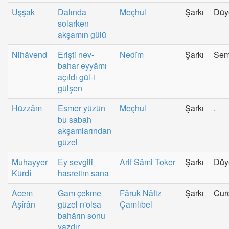
Uşşak
Dalında
Meçhul
Şarkı
Düy
solarken
akşamın gülü
Nihâvend
Erişti nev-
Nedîm
Şarkı
Sem
bahar eyyâmı
açıldı gül-i
gülşen
Hüzzâm
Esmer yüzün
Meçhul
Şarkı
.
bu sabah
akşamlarından
güzel
Muhayyer
Ey sevgili
Arif Sâmi Toker
Şarkı
Düy
Kürdî
hasretim sana
Acem
Gam çekme
Fâruk Nâfiz
Şarkı
Cur
Aşîrân
güzel n'olsa
Çamlıbel
bahârın sonu
yazdır