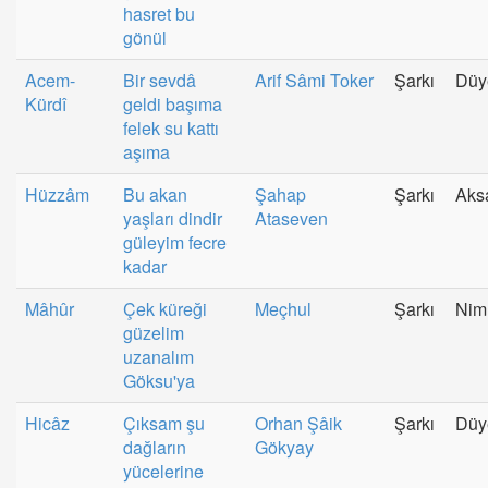
hasret bu
gönül
Acem-
Bir sevdâ
Arif Sâmi Toker
Şarkı
Düy
Kürdî
geldi başıma
felek su kattı
aşıma
Hüzzâm
Bu akan
Şahap
Şarkı
Aks
yaşları dindir
Ataseven
güleyim fecre
kadar
Mâhûr
Çek küreği
Meçhul
Şarkı
Nim
güzelim
uzanalım
Göksu'ya
Hicâz
Çıksam şu
Orhan Şâik
Şarkı
Düy
dağların
Gökyay
yücelerine