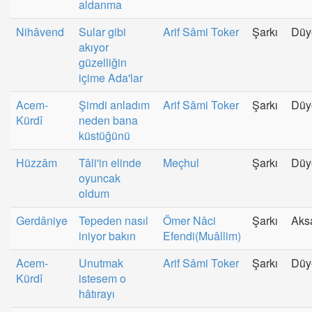
aldanma
Nihâvend
Sular gibi
Arif Sâmi Toker
Şarkı
Düy
akıyor
güzelliğin
içime Ada'lar
Acem-
Şimdi anladım
Arif Sâmi Toker
Şarkı
Düy
Kürdî
neden bana
küstüğünü
Hüzzâm
Tâli'in elinde
Meçhul
Şarkı
Düy
oyuncak
oldum
Gerdâniye
Tepeden nasıl
Ömer Nâci
Şarkı
Aks
iniyor bakın
Efendi(Muâllim)
Acem-
Unutmak
Arif Sâmi Toker
Şarkı
Düy
Kürdî
istesem o
hâtırayı