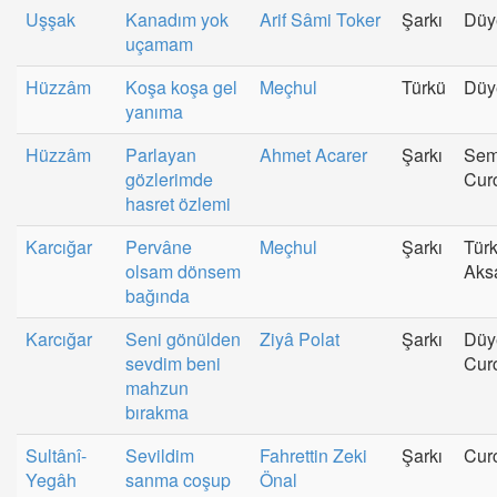
Uşşak
Kanadım yok
Arif Sâmi Toker
Şarkı
Düy
uçamam
Hüzzâm
Koşa koşa gel
Meçhul
Türkü
Düy
yanıma
Hüzzâm
Parlayan
Ahmet Acarer
Şarkı
Sem
gözlerimde
Cur
hasret özlemi
Karcığar
Pervâne
Meçhul
Şarkı
Tür
olsam dönsem
Aks
bağında
Karcığar
Seni gönülden
Ziyâ Polat
Şarkı
Düy
sevdim beni
Cur
mahzun
bırakma
Sultânî-
Sevildim
Fahrettin Zeki
Şarkı
Cur
Yegâh
sanma coşup
Önal