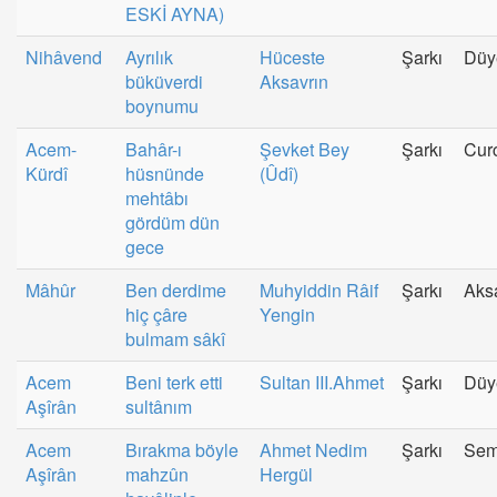
ESKİ AYNA)
Nihâvend
Ayrılık
Hüceste
Şarkı
Düy
büküverdi
Aksavrın
boynumu
Acem-
Bahâr-ı
Şevket Bey
Şarkı
Cur
Kürdî
hüsnünde
(Ûdî)
mehtâbı
gördüm dün
gece
Mâhûr
Ben derdime
Muhyiddin Râif
Şarkı
Aks
hiç çâre
Yengin
bulmam sâkî
Acem
Beni terk etti
Sultan III.Ahmet
Şarkı
Düy
Aşîrân
sultânım
Acem
Bırakma böyle
Ahmet Nedim
Şarkı
Sem
Aşîrân
mahzûn
Hergül