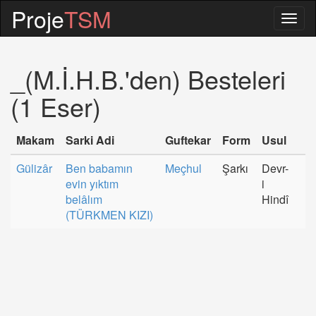
Proje
TSM
Togg
navig
_(M.İ.H.B.'den) Besteleri
(1 Eser)
Makam
Sarki Adi
Guftekar
Form
Usul
Gülizâr
Ben babamın
Meçhul
Şarkı
Devr-
evin yıktım
i
belâlım
Hindî
(TÜRKMEN KIZI)