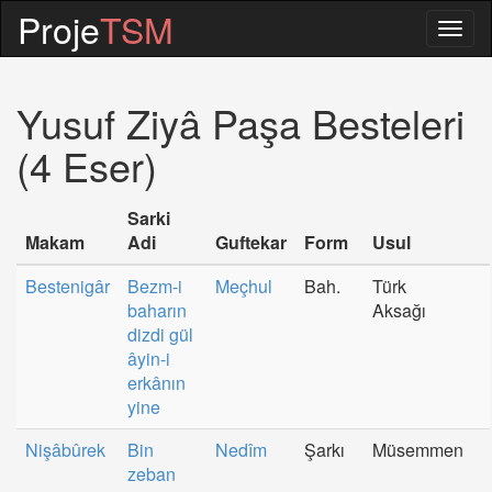
Proje
TSM
Togg
navig
Yusuf Ziyâ Paşa Besteleri
(4 Eser)
Sarki
Makam
Adi
Guftekar
Form
Usul
Bestenigâr
Bezm-i
Meçhul
Bah.
Türk
baharın
Aksağı
dizdi gül
âyin-i
erkânın
yine
Nişâbûrek
Bin
Nedîm
Şarkı
Müsemmen
zeban