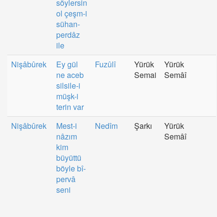
söylersin
ol çeşm-i
sühan-
perdâz
ile
Nişâbûrek
Ey gül
Fuzûlî
Yürük
Yürük
ne aceb
Semai
Semâî
silsile-i
müşk-i
terin var
Nişâbûrek
Mest-i
Nedîm
Şarkı
Yürük
nâzım
Semâî
kim
büyüttü
böyle bî-
pervâ
seni