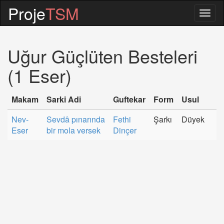
Proje
TSM
Togg
navig
Uğur Güçlüten Besteleri
(1 Eser)
Makam
Sarki Adi
Guftekar
Form
Usul
Nev-
Sevdâ pınarında
Fethi
Şarkı
Düyek
Eser
bir mola versek
Dinçer