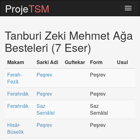
Proje
TSM
Togg
navig
Tanburi Zeki Mehmet Ağa
Besteleri (7 Eser)
Makam
Sarki Adi
Guftekar
Form
Usul
Ferah-
Peşrev
Peşrev
Fezâ
Ferahnâk
Peşrev
Peşrev
Ferahnâk
Saz
Saz
Semâîsi
Semâîsi
Hisâr-
Peşrev
Peşrev
Bûselik