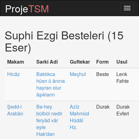
Proje
TSM
Togg
navig
Suphi Ezgi Besteleri (15
Eser)
Makam
Sarki Adi
Guftekar
Form
Usul
Hicâz
Baktıkca
Meçhul
Beste
Lenk
hüsn ü ânına
Fahte
hayran olur
âşıkların
Şedd-i
Be-hey
Azîz
Durak
Durak
Arabân
bülbül nedir
Mahmûd
Evferi
feryâd vâr
Hüdâî
eyle
Hz.
Hak'dan