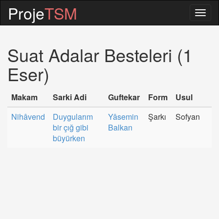
Proje
TSM
Togg
navig
Suat Adalar Besteleri (1
Eser)
Makam
Sarki Adi
Guftekar
Form
Usul
Nihâvend
Duygularım
Yâsemin
Şarkı
Sofyan
bir çığ gibi
Balkan
büyürken