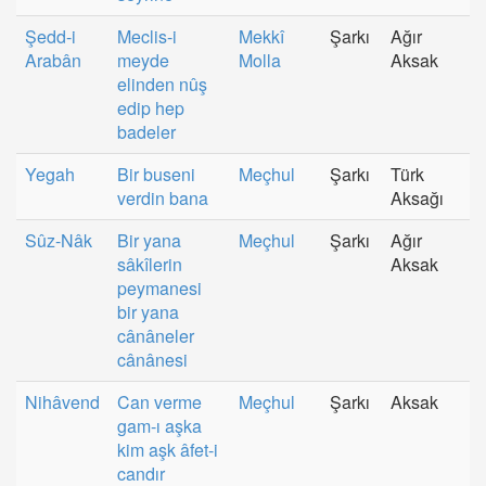
Şedd-i
Meclis-i
Mekkî
Şarkı
Ağır
Arabân
meyde
Molla
Aksak
elinden nûş
edip hep
badeler
Yegah
Bir buseni
Meçhul
Şarkı
Türk
verdin bana
Aksağı
Sûz-Nâk
Bir yana
Meçhul
Şarkı
Ağır
sâkîlerin
Aksak
peymanesi
bir yana
cânâneler
cânânesi
Nihâvend
Can verme
Meçhul
Şarkı
Aksak
gam-ı aşka
kim aşk âfet-i
candır