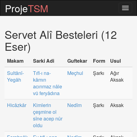
Proje
TSM
Togg
navig
Servet Alî Besteleri (12
Eser)
Makam
Sarki Adi
Guftekar
Form
Usul
Sultânî-
Tıfl-ı na-
Meçhul
Şarkı
Ağır
Yegâh
kâmın
Aksak
acınmaz nâle
vü feryâdına
Hicâzkâr
Kimlerin
Nedîm
Şarkı
Aksak
çeşmine ol
sîne acep nûr
oldu