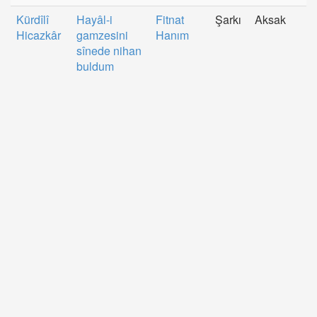
Kürdîlî
Hayâl-i
Fitnat
Şarkı
Aksak
Hicazkâr
gamzesini
Hanım
sînede nihan
buldum