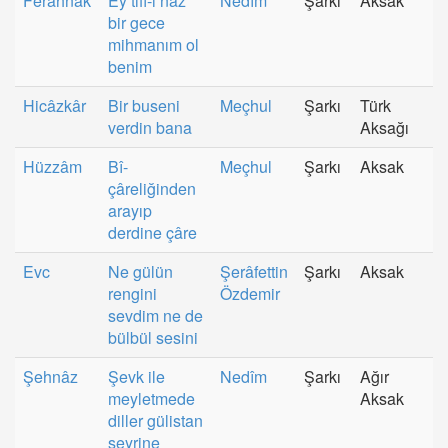
Ferahnâk
Ey tıfl-ı naz
Nedîm
Şarkı
Aksak
bir gece
mihmanım ol
benim
Hicâzkâr
Bir buseni
Meçhul
Şarkı
Türk
verdin bana
Aksağı
Hüzzâm
Bî-
Meçhul
Şarkı
Aksak
çâreliğinden
arayıp
derdine çâre
Evc
Ne gülün
Şerâfettin
Şarkı
Aksak
rengini
Özdemir
sevdim ne de
bülbül sesini
Şehnâz
Şevk ile
Nedîm
Şarkı
Ağır
meyletmede
Aksak
diller gülistan
seyrine