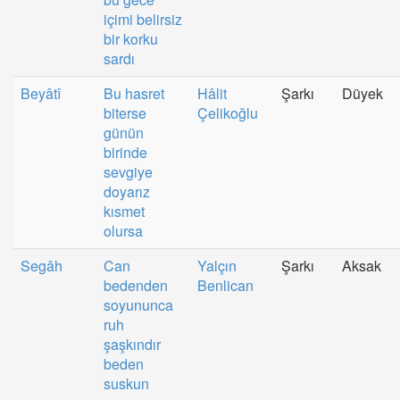
içimi belirsiz
bir korku
sardı
Beyâtî
Bu hasret
Hâlit
Şarkı
Düyek
biterse
Çelikoğlu
günün
birinde
sevgiye
doyarız
kısmet
olursa
Segâh
Can
Yalçın
Şarkı
Aksak
bedenden
Benlican
soyununca
ruh
şaşkındır
beden
suskun