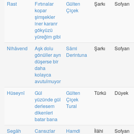
Rast
Fırtınalar
Gülten
Şarkı
Sofyan
kopar
Çiçek
şimşekler
iner kararır
gökyüzü
yüreğim gibi
Nihâvend
Aşk dolu
Sâmi
Şarkı
Sofyan
gönüller ayrı
Derintuna
düşerse bir
daha
kolayca
avutulmuyor
Hüseynî
Gül
Gülten
Türkü
Düyek
yüzünde gül
Çiçek
derlesem
Tural
dikenleri
batar bana
Segâh
Cansızlar
Hamdi
İlâhi
Sofyan