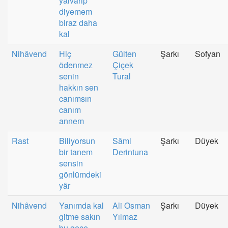
yalvarıp
diyemem
biraz daha
kal
Nihâvend
Hiç
Gülten
Şarkı
Sofyan
ödenmez
Çiçek
senin
Tural
hakkın sen
canımsın
canım
annem
Rast
Biliyorsun
Sâmi
Şarkı
Düyek
bir tanem
Derintuna
sensin
gönlümdeki
yâr
Nihâvend
Yanımda kal
Ali Osman
Şarkı
Düyek
gitme sakın
Yılmaz
bu gece