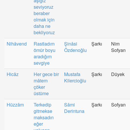
aşığız
seviyoruz
beraber
olmak için
daha ne
bekliyoruz
Nihâvend
Rastladım
Şinâsi
Şarkı
Nim
ömür boyu
Özdenoğlu
Sofyan
aradığım
sevgiye
Hicâz
Her gece bir
Mustafa
Şarkı
Düyek
mâtem
Kilercioğlu
çöker
üstüme
Hüzzâm
Terkedip
Sâmi
Şarkı
Sofyan
gitmekse
Derintuna
maksadın
eğer