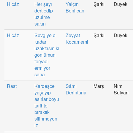
Hicâz
Her şeyi
Yalçın
Şarkı
Düyek
dert edip
Benlican
üzülme
sakın
Hicâz
Sevgiye o
Zeyyat
Şarkı
Düyek
kadar
Kocamemi
uzaktasın ki
gönlümün
feryadı
ermiyor
sana
Rast
Kardeşce
Sâmi
Marş
Nim
yaşayıp
Derintuna
Sofyan
asırlar boyu
tarihte
bıraktık
silinmeyen
iz