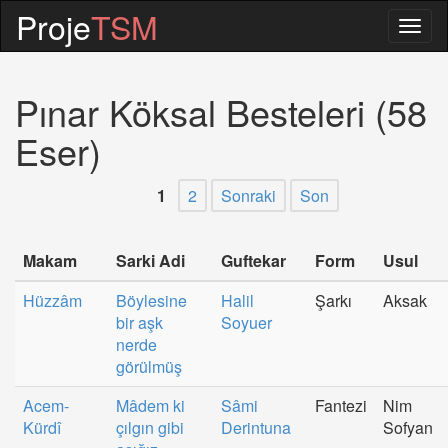
Proje
TSM
Togg
navig
Pınar Köksal Besteleri (58
Eser)
1
2
Sonraki
Son
Makam
Sarki Adi
Guftekar
Form
Usul
Hüzzâm
Böylesine
Halil
Şarkı
Aksak
bir aşk
Soyuer
nerde
görülmüş
Acem-
Mâdem ki
Sâmi
Fantezi
Nim
Kürdî
çılgın gibi
Derintuna
Sofyan