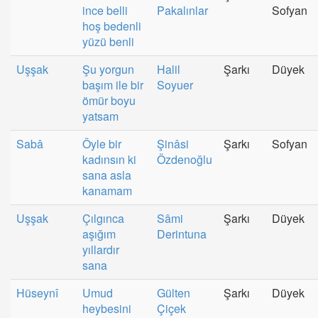
ince belli
Pakalınlar
Sofyan
hoş bedenli
yüzü benli
Uşşak
Şu yorgun
Halil
Şarkı
Düyek
başım ile bir
Soyuer
ömür boyu
yatsam
Sabâ
Öyle bir
Şinâsi
Şarkı
Sofyan
kadınsın ki
Özdenoğlu
sana asla
kanamam
Uşşak
Çılgınca
Sâmi
Şarkı
Düyek
aşığım
Derintuna
yıllardır
sana
Hüseynî
Umud
Gülten
Şarkı
Düyek
heybesini
Çiçek