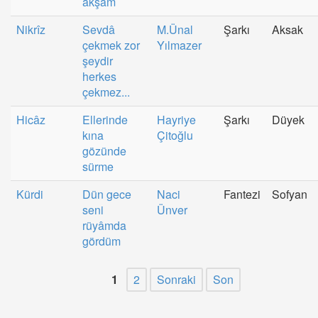
akşam
Nikrîz
Sevdâ
M.Ünal
Şarkı
Aksak
çekmek zor
Yılmazer
şeydir
herkes
çekmez...
Hicâz
Ellerinde
Hayriye
Şarkı
Düyek
kına
Çitoğlu
gözünde
sürme
Kürdi
Dün gece
Naci
Fantezi
Sofyan
seni
Ünver
rüyâmda
gördüm
1
2
Sonraki
Son