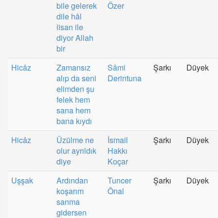
bile gelerek
Özer
dile hâl
lisan ile
diyor Allah
bir
Hicâz
Zamansız
Sâmi
Şarkı
Düyek
alıp da seni
Derintuna
elimden şu
felek hem
sana hem
bana kıydı
Hicâz
Üzülme ne
İsmail
Şarkı
Düyek
olur ayrıldık
Hakkı
diye
Koçar
Uşşak
Ardından
Tuncer
Şarkı
Düyek
koşarım
Önal
sanma
gidersen