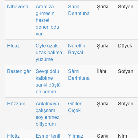
Nihâvend
Aramıza
Sâmi
Şarkı
Sofyan
girmesin
Derintuna
hasret
denen odu
var
Hicâz
Öyle uzak
Nûrettin
Şarkı
Düyek
uzak bakma
Baykal
yüzüme
Bestenigâr
Sevgi dolu
Sâmi
İlâhi
Sofyan
kalbime
Derintuna
sanki düştü
bir cemre
Hüzzâm
Anlatmaya
Gülten
Şarkı
Sofyan
çalışsam
Çiçek
söylenmez
biliyorum
Hicâz
Esmer tenli
Yılmaz
Şarkı
Nim