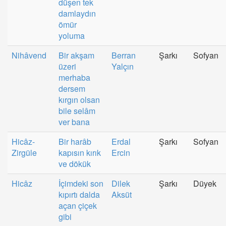
düşen tek
damlaydın
ömür
yoluma
Nihâvend
Bir akşam
Berran
Şarkı
Sofyan
üzeri
Yalçın
merhaba
dersem
kırgın olsan
bile selâm
ver bana
Hicâz-
Bir harâb
Erdal
Şarkı
Sofyan
Zirgüle
kapısın kırık
Ercin
ve dökük
Hicâz
İçimdeki son
Dilek
Şarkı
Düyek
kıpırtı dalda
Aksüt
açan çiçek
gibi