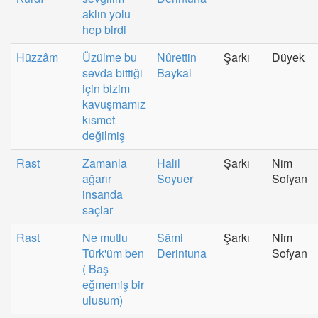
aklın yolu
hep birdi
Hüzzâm
Üzülme bu
Nûrettin
Şarkı
Düyek
sevda bittiği
Baykal
için bizim
kavuşmamız
kısmet
değilmiş
Rast
Zamanla
Halil
Şarkı
Nim
ağarır
Soyuer
Sofyan
insanda
saçlar
Rast
Ne mutlu
Sâmi
Şarkı
Nim
Türk'üm ben
Derintuna
Sofyan
( Baş
eğmemiş bir
ulusum)