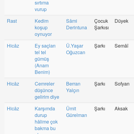
sırtıma
vurup
Rast
Kedim
Sâmi
Çocuk
Düyek
koşup
Derintuna
Şarkısı
oynuyor
Hicâz
Ey saçları
Ü.Yaşar
Şarkı
Semâî
tel tel
Oğuzcan
gümüş
(Anam
Benim)
Hicâz
Cemreler
Berran
Şarkı
Sofyan
düşünce
Yalçın
gelirim diye
Hicâz
Karşımda
Ümit
Şarkı
Aksak
durup
Gürelman
hâlime çok
bakma bu