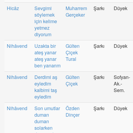
Hicâz
Sevgimi
Muharrem
Şarkı
Düyek
söylemek
Gerçeker
için kelime
yetmez
diyorum
Nihâvend
Uzakta bir
Gülten
Şarkı
Düyek
ateş yanar
Çiçek
ateş yanar
Tural
ben yanarım
Nihâvend
Derdimi aş
Gülten
Şarkı
Sofyan-
eyledim
Çiçek
Ak.-
kalbimi taş
Sem.
eyledim
Nihâvend
Son umutlar
Özden
Şarkı
Düyek
duman
Dinçer
duman
solarken