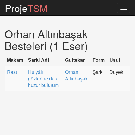
Proje
TSM
Togg
navig
Orhan Altınbaşak
Besteleri (1 Eser)
Makam
Sarki Adi
Guftekar
Form
Usul
Rast
Hülyâlı
Orhan
Şarkı
Düyek
gözlerine dalar
Altınbaşak
huzur bulurum