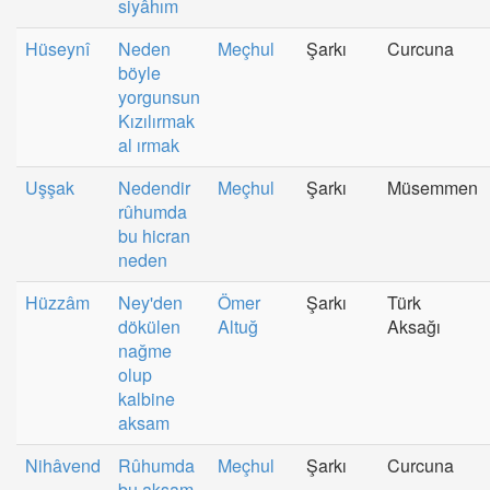
siyâhım
Hüseynî
Neden
Meçhul
Şarkı
Curcuna
böyle
yorgunsun
Kızılırmak
al ırmak
Uşşak
Nedendir
Meçhul
Şarkı
Müsemmen
rûhumda
bu hicran
neden
Hüzzâm
Ney'den
Ömer
Şarkı
Türk
dökülen
Altuğ
Aksağı
nağme
olup
kalbine
aksam
Nihâvend
Rûhumda
Meçhul
Şarkı
Curcuna
bu akşam