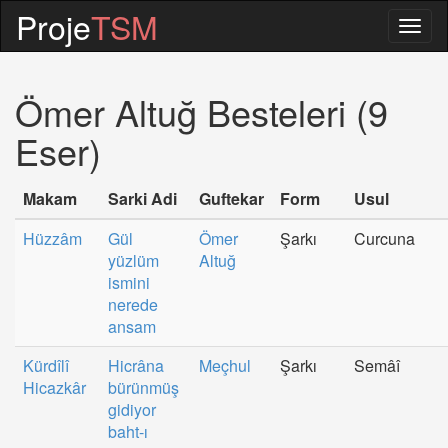
Proje
TSM
Togg
navig
Ömer Altuğ Besteleri (9
Eser)
Makam
Sarki Adi
Guftekar
Form
Usul
Hüzzâm
Gül
Ömer
Şarkı
Curcuna
yüzlüm
Altuğ
ismini
nerede
ansam
Kürdîlî
Hicrâna
Meçhul
Şarkı
Semâî
Hicazkâr
bürünmüş
gidiyor
baht-ı