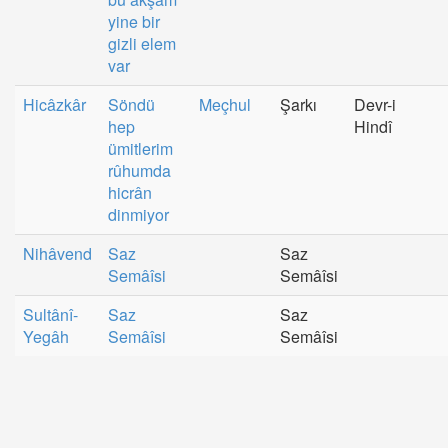
yine bir
gizli elem
var
Hicâzkâr
Söndü
Meçhul
Şarkı
Devr-i
hep
Hindî
ümitlerim
rûhumda
hicrân
dinmiyor
Nihâvend
Saz
Saz
Semâîsi
Semâîsi
Sultânî-
Saz
Saz
Yegâh
Semâîsi
Semâîsi